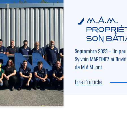
M.A.M.
proprié
son bâti
Septembre 2023 – Un peu 
Sylvain MARTINEZ et David
de M.A.M. ont…
Lire l'article