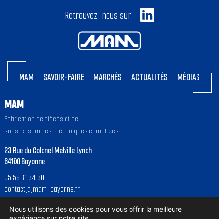
Retrouvez-nous sur
MAM
SAVOIR-FAIRE
MARCHÉS
ACTUALITÉS
MÉDIAS
MAM
Fabrication de pièces et de
sous-ensembles mécaniques complexes
23 Rue du Colonel Melville Lynch
64100 Bayonne
05 59 31 34 30
contact[a]mam-bayonne.fr
Nous utilisons des cookies pour vous offrir la meilleure
Hébergé sur un serveur
vert
expérience sur notre site.