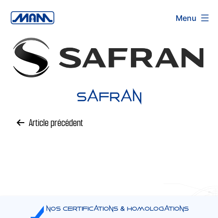
Aller
Menu
au
contenu
Safran
Article précédent
Navigation
de
l’article
Nos certifications & Homologations