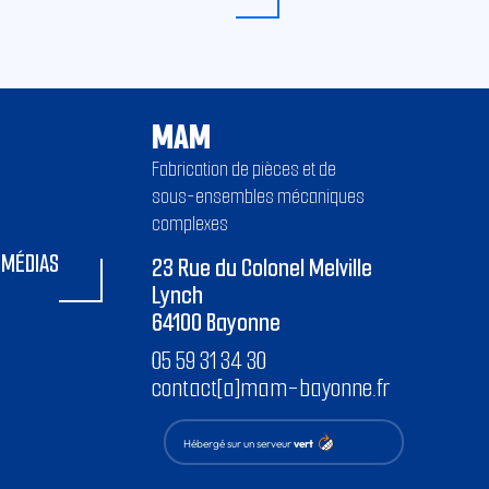
MAM
Fabrication de pièces et de
sous-ensembles mécaniques
complexes
MÉDIAS
23 Rue du Colonel Melville
Lynch
64100 Bayonne
05 59 31 34 30
contact[a]mam-bayonne.fr
Hébergé sur un serveur
vert