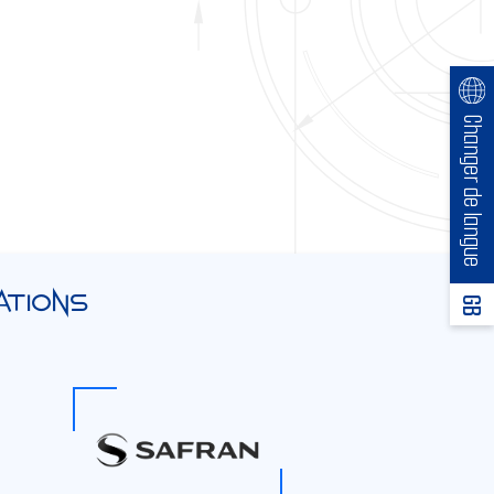
Changer de langue
ations
GB