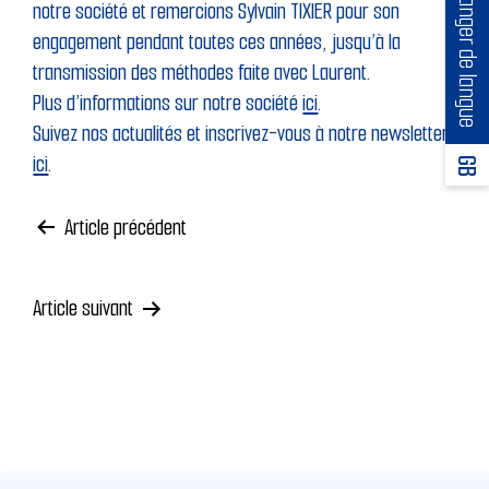
Changer de langue
notre société et remercions Sylvain TIXIER pour son
engagement pendant toutes ces années, jusqu’à la
transmission des méthodes faite avec Laurent.
Plus d’informations sur notre société
ici
.
Suivez nos actualités et inscrivez-vous à notre newsletter
ici
.
GB
Article précédent
Navigation
de
Article suivant
l’article