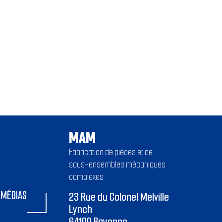
MAM
Fabrication de pièces et de
sous-ensembles mécaniques
complexes
MÉDIAS
23 Rue du Colonel Melville
Lynch
64100 Bayonne