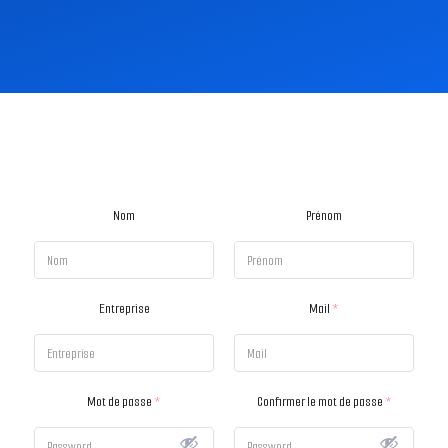
Nom
Prénom
Entreprise
Mail
*
Mot de passe
*
Confirmer le mot de passe
*